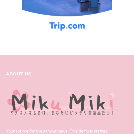
ABOUT US
Your source for the gaming news. This demo is crafted