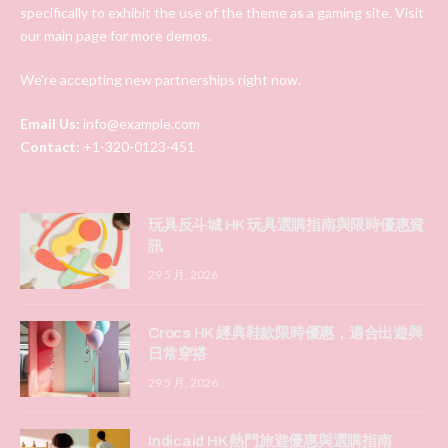
specifically to exhibit the use of the theme as a gaming site. Visit
our main page for more demos.
We're accepting new partnerships right now.
Email Us:
info@example.com
Contact:
+1-320-0123-451
玩具反斗城 HK 玩具選購指南與限時優惠資
訊
29 5 月, 2026
Crocs HK 經典鞋款限時優惠，適合出遊與
日常穿搭
29 5 月, 2026
Indicaid HK 熱門旅遊優惠與選購指南