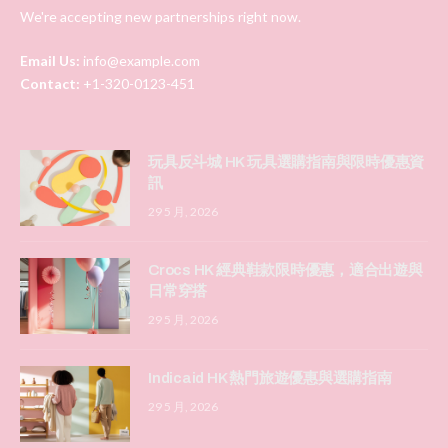
We're accepting new partnerships right now.
Email Us:
info@example.com
Contact:
+1-320-0123-451
玩具反斗城 HK 玩具選購指南與限時優惠資
訊
29 5 月, 2026
Crocs HK 經典鞋款限時優惠，適合出遊與
日常穿搭
29 5 月, 2026
Indicaid HK 熱門旅遊優惠與選購指南
29 5 月, 2026