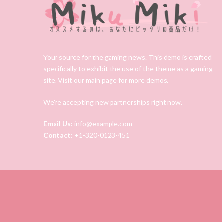
Your source for the gaming news. This demo is crafted
specifically to exhibit the use of the theme as a gaming
site. Visit our main page for more demos.
We're accepting new partnerships right now.
Email Us:
info@example.com
Contact:
+1-320-0123-451