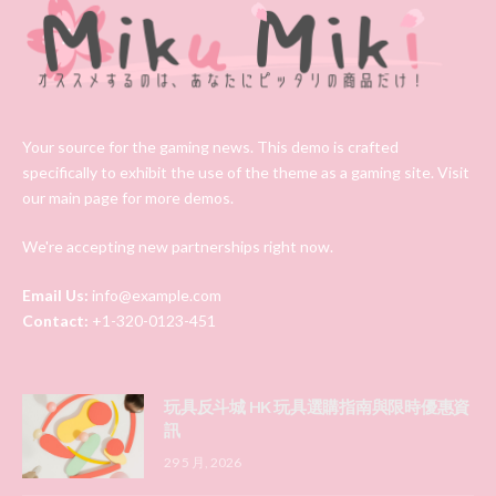
Your source for the gaming news. This demo is crafted
specifically to exhibit the use of the theme as a gaming site. Visit
our main page for more demos.
We're accepting new partnerships right now.
Email Us:
info@example.com
Contact:
+1-320-0123-451
玩具反斗城 HK 玩具選購指南與限時優惠資
訊
29 5 月, 2026