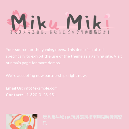
Your source for the gaming news. This demo is crafted
specifically to exhibit the use of the theme as a gaming site. Visit
our main page for more demos.
We're accepting new partnerships right now.
Email Us:
info@example.com
Contact:
+1-320-0123-451
玩具反斗城 HK 玩具選購指南與限時優惠資
訊