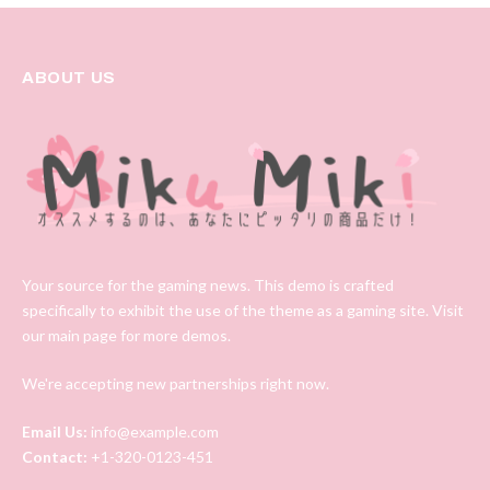
ABOUT US
Your source for the gaming news. This demo is crafted
specifically to exhibit the use of the theme as a gaming site. Visit
our main page for more demos.
We're accepting new partnerships right now.
Email Us:
info@example.com
Contact:
+1-320-0123-451