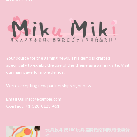
Your source for the gaming news. This demo is crafted
specifically to exhibit the use of the theme as a gaming site. Visit
our main page for more demos.
We're accepting new partnerships right now.
Email Us:
info@example.com
Contact:
+1-320-0123-451
玩具反斗城 HK 玩具選購指南與限時優惠資
訊