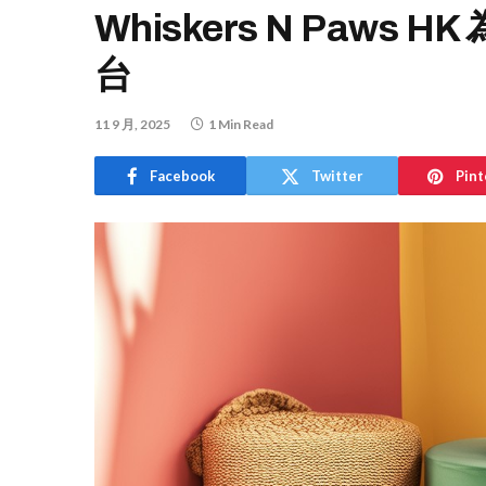
Whiskers N Paw
台
11 9 月, 2025
1 Min Read
Facebook
Twitter
Pint