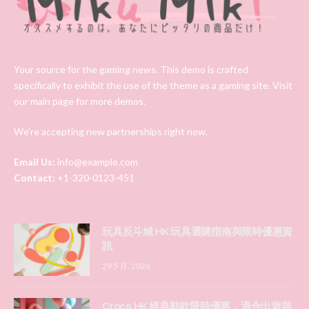
Your source for the gaming news. This demo is crafted
specifically to exhibit the use of the theme as a gaming site. Visit
our main page for more demos.
We're accepting new partnerships right now.
Email Us:
info@example.com
Contact:
+1-320-0123-451
玩具反斗城 HK 玩具選購指南與限時優惠資
訊
29 5 月, 2026
Crocs HK 經典鞋款限時優惠，適合出遊與