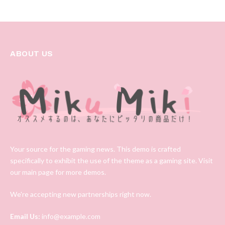
ABOUT US
Your source for the gaming news. This demo is crafted
specifically to exhibit the use of the theme as a gaming site. Visit
our main page for more demos.
We're accepting new partnerships right now.
Email Us:
info@example.com