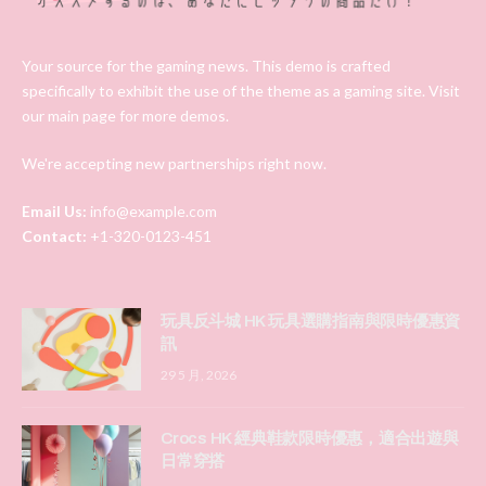
Your source for the gaming news. This demo is crafted
specifically to exhibit the use of the theme as a gaming site. Visit
our main page for more demos.
We're accepting new partnerships right now.
Email Us:
info@example.com
Contact:
+1-320-0123-451
玩具反斗城 HK 玩具選購指南與限時優惠資
訊
29 5 月, 2026
Crocs HK 經典鞋款限時優惠，適合出遊與
日常穿搭