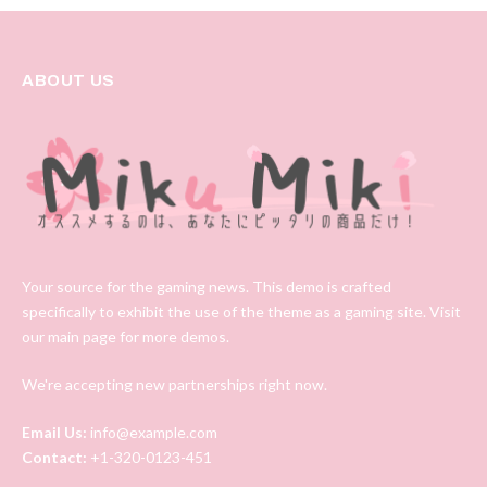
ABOUT US
Your source for the gaming news. This demo is crafted
specifically to exhibit the use of the theme as a gaming site. Visit
our main page for more demos.
We're accepting new partnerships right now.
Email Us:
info@example.com
Contact:
+1-320-0123-451