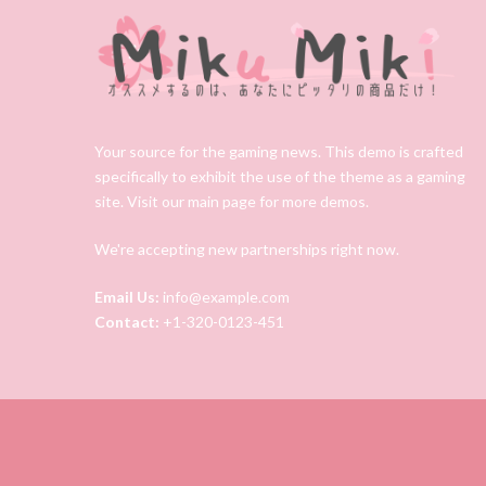
Your source for the gaming news. This demo is crafted
specifically to exhibit the use of the theme as a gaming
site. Visit our main page for more demos.
We're accepting new partnerships right now.
Email Us:
info@example.com
Contact:
+1-320-0123-451