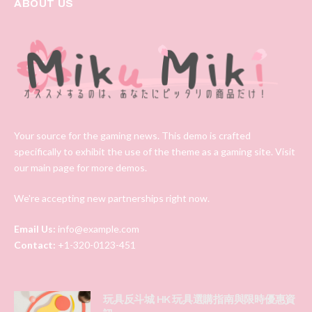
ABOUT US
Your source for the gaming news. This demo is crafted
specifically to exhibit the use of the theme as a gaming site. Visit
our main page for more demos.
We're accepting new partnerships right now.
Email Us:
info@example.com
Contact:
+1-320-0123-451
玩具反斗城 HK 玩具選購指南與限時優惠資