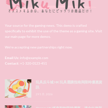
Your source for the gaming news. This demo is crafted
specifically to exhibit the use of the theme as a gaming site. Visit
our main page for more demos.
We're accepting new partnerships right now.
Email Us:
info@example.com
Contact:
+1-320-0123-451
玩具反斗城 HK 玩具選購指南與限時優惠資
訊
29 5 月, 2026