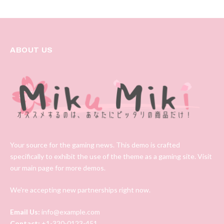
ABOUT US
Your source for the gaming news. This demo is crafted
specifically to exhibit the use of the theme as a gaming site. Visit
our main page for more demos.
We're accepting new partnerships right now.
Email Us:
info@example.com
Contact:
+1-320-0123-451