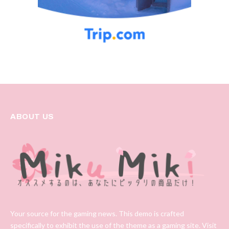
ABOUT US
Your source for the gaming news. This demo is crafted
specifically to exhibit the use of the theme as a gaming site. Visit