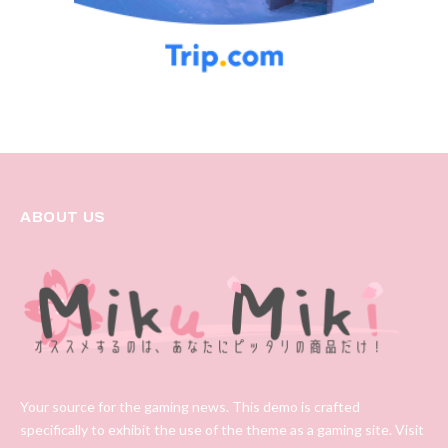
ABOUT US
Your source for the gaming news. This demo is crafted
specifically to exhibit the use of the theme as a gaming site. Visit