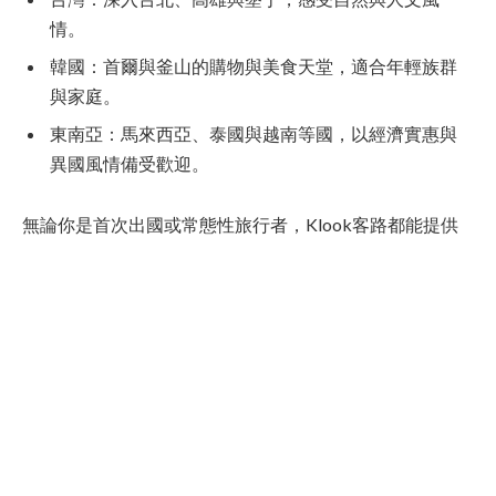
情。
韓國：首爾與釜山的購物與美食天堂，適合年輕族群
與家庭。
東南亞：馬來西亞、泰國與越南等國，以經濟實惠與
異國風情備受歡迎。
無論你是首次出國或常態性旅行者，Klook客路都能提供
多元選擇與即時資訊，幫助你快速做出決策。
到Klook客路逛逛，看看本期精選
使用方法與選購建議
在Klook客路上預訂行程非常直覺，只需輸入出發地、目
的地與日期，系統會自動顯示可用航班與活動。若想節省
時間，可以根據「熱門目的地」或「限時優惠」篩選。