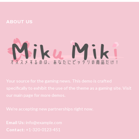
ABOUT US
Your source for the gaming news. This demo is crafted
specifically to exhibit the use of the theme as a gaming site. Visit
our main page for more demos.
We're accepting new partnerships right now.
Email Us:
info@example.com
Contact:
+1-320-0123-451