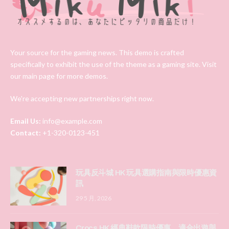
Your source for the gaming news. This demo is crafted
specifically to exhibit the use of the theme as a gaming site. Visit
our main page for more demos.
We're accepting new partnerships right now.
Email Us:
info@example.com
Contact:
+1-320-0123-451
玩具反斗城 HK 玩具選購指南與限時優惠資
訊
29 5 月, 2026
Crocs HK 經典鞋款限時優惠，適合出遊與