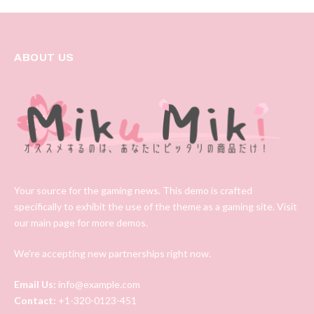
ABOUT US
Your source for the gaming news. This demo is crafted
specifically to exhibit the use of the theme as a gaming site. Visit
our main page for more demos.
We're accepting new partnerships right now.
Email Us:
info@example.com
Contact:
+1-320-0123-451