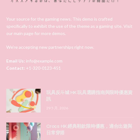
Your source for the gaming news. This demo is crafted
specifically to exhibit the use of the theme as a gaming site. Visit
our main page for more demos.
We're accepting new partnerships right now.
Email Us:
info@example.com
Contact:
+1-320-0123-451
玩具反斗城 HK 玩具選購指南與限時優惠資
訊
29 5 月, 2026
Crocs HK 經典鞋款限時優惠，適合出遊與
日常穿搭