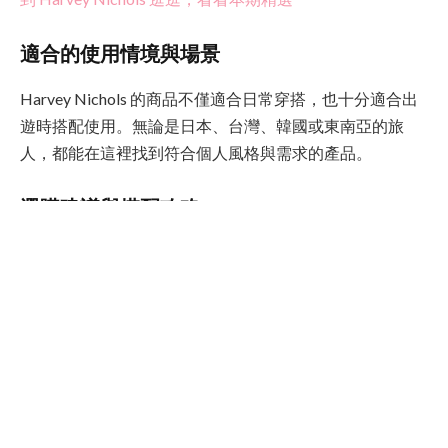
適合的使用情境與場景
Harvey Nichols 的商品不僅適合日常穿搭，也十分適合出
遊時搭配使用。無論是日本、台灣、韓國或東南亞的旅
人，都能在這裡找到符合個人風格與需求的產品。
選購建議與搭配攻略
若為初次接觸 Harvey Nichols，建議從基礎款開始嘗試，
例如簡約風服飾或經典包款。對於追求高品質與設計感的
消費者，則可考慮旗艦系列或限量款式。
品牌簡介與優勢
Harvey Nichols 以高品質與創新設計聞名，主打時尚服
飾、鞋包、美妝與家居用品等多個品類。其定位偏向中高