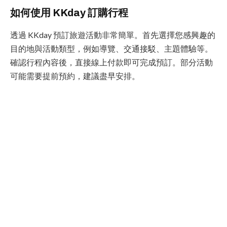
如何使用 KKday 訂購行程
透過 KKday 預訂旅遊活動非常簡單。首先選擇您感興趣的
目的地與活動類型，例如導覽、交通接駁、主題體驗等。
確認行程內容後，直接線上付款即可完成預訂。部分活動
可能需要提前預約，建議盡早安排。
推薦搭配攻略
如果您計畫前往日本，可以搭配 KKday 的觀光巴士或景點
門票；若選擇韓國，則可考慮當地導覽或文化體驗課程。
東南亞地區也有許多熱門行程，如泰國的水上市場、越南
的自由行套裝等。
品牌簡介與優勢
KKday 主打的是短途深度遊與特色體驗，服務範圍涵蓋多