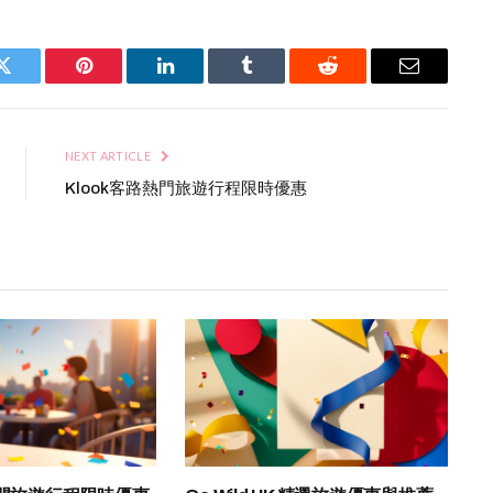
Twitter
Pinterest
LinkedIn
Tumblr
Reddit
Email
NEXT ARTICLE
Klook客路熱門旅遊行程限時優惠