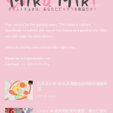
Your source for the gaming news. This demo is crafted
specifically to exhibit the use of the theme as a gaming site. Visit
our main page for more demos.
We're accepting new partnerships right now.
Email Us:
info@example.com
Contact:
+1-320-0123-451
玩具反斗城 HK 玩具選購指南與限時優惠資
訊
29 5 月, 2026
Crocs HK 經典鞋款限時優惠，適合出遊與