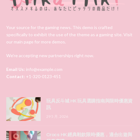
Your source for the gaming news. This demo is crafted
specifically to exhibit the use of the theme as a gaming site. Visit
our main page for more demos.
We're accepting new partnerships right now.
Email Us:
info@example.com
Contact:
+1-320-0123-451
玩具反斗城 HK 玩具選購指南與限時優惠資
訊
29 5 月, 2026
Crocs HK 經典鞋款限時優惠，適合出遊與