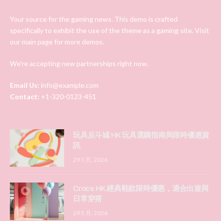
Your source for the gaming news. This demo is crafted
specifically to exhibit the use of the theme as a gaming site. Visit
our main page for more demos.
We're accepting new partnerships right now.
Email Us:
info@example.com
Contact:
+1-320-0123-451
玩具反斗城 HK 玩具選購指南與限時優惠資
訊
29 5 月, 2026
Crocs HK 經典鞋款限時優惠，適合出遊與
日常穿搭
29 5 月, 2026