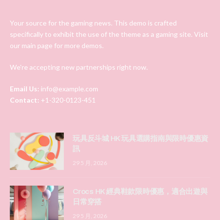
Your source for the gaming news. This demo is crafted
specifically to exhibit the use of the theme as a gaming site. Visit
our main page for more demos.
We're accepting new partnerships right now.
Email Us:
info@example.com
Contact:
+1-320-0123-451
玩具反斗城 HK 玩具選購指南與限時優惠資
訊
29 5 月, 2026
Crocs HK 經典鞋款限時優惠，適合出遊與
日常穿搭
29 5 月, 2026