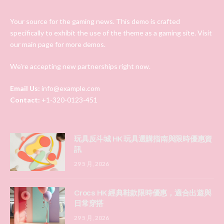
Your source for the gaming news. This demo is crafted
specifically to exhibit the use of the theme as a gaming site. Visit
our main page for more demos.
We're accepting new partnerships right now.
Email Us:
info@example.com
Contact:
+1-320-0123-451
玩具反斗城 HK 玩具選購指南與限時優惠資
訊
29 5 月, 2026
Crocs HK 經典鞋款限時優惠，適合出遊與
日常穿搭
29 5 月, 2026