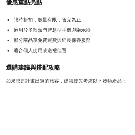
優惠重點亮點
限時折扣，數量有限，售完為止
適用於多款熱門智慧型手機與顯示器
部分商品享免費運費與延長保養服務
適合個人使用或送禮佳選
選購建議與搭配攻略
如果您是計畫出遊的旅客，建議優先考慮以下幾類產品：
行動電源與充電器：
確保在異地也能隨時保持設備電
力。
無線耳機與藍牙喇叭：
提升旅途中娛樂體驗。
智能手表／手環：
協助行程管理與健康監測。