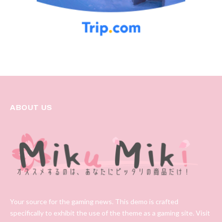
ABOUT US
Your source for the gaming news. This demo is crafted
specifically to exhibit the use of the theme as a gaming site. Visit