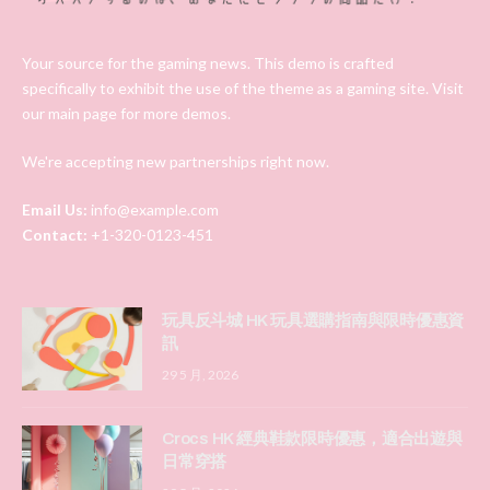
Your source for the gaming news. This demo is crafted
specifically to exhibit the use of the theme as a gaming site. Visit
our main page for more demos.
We're accepting new partnerships right now.
Email Us:
info@example.com
Contact:
+1-320-0123-451
玩具反斗城 HK 玩具選購指南與限時優惠資
訊
29 5 月, 2026
Crocs HK 經典鞋款限時優惠，適合出遊與
日常穿搭