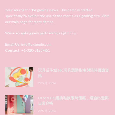
Your source for the gaming news. This demo is crafted
specifically to exhibit the use of the theme as a gaming site. Visit
our main page for more demos.
We're accepting new partnerships right now.
Email Us:
info@example.com
Contact:
+1-320-0123-451
玩具反斗城 HK 玩具選購指南與限時優惠資
訊
29 5 月, 2026
Crocs HK 經典鞋款限時優惠，適合出遊與
日常穿搭
29 5 月, 2026