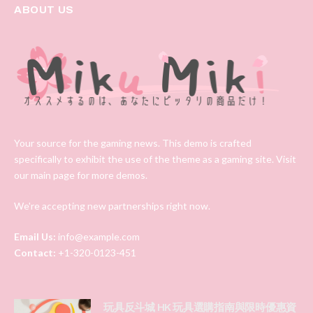
ABOUT US
Your source for the gaming news. This demo is crafted
specifically to exhibit the use of the theme as a gaming site. Visit
our main page for more demos.
We're accepting new partnerships right now.
Email Us:
info@example.com
Contact:
+1-320-0123-451
玩具反斗城 HK 玩具選購指南與限時優惠資