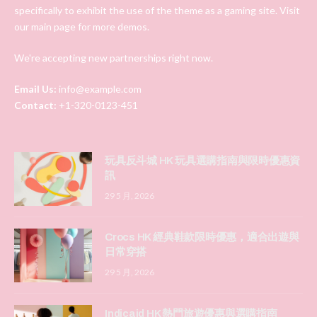
specifically to exhibit the use of the theme as a gaming site. Visit
our main page for more demos.
We're accepting new partnerships right now.
Email Us:
info@example.com
Contact:
+1-320-0123-451
玩具反斗城 HK 玩具選購指南與限時優惠資
訊
29 5 月, 2026
Crocs HK 經典鞋款限時優惠，適合出遊與
日常穿搭
29 5 月, 2026
Indicaid HK 熱門旅遊優惠與選購指南