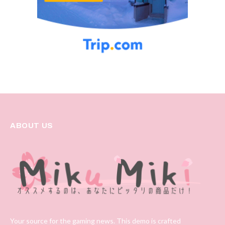
ABOUT US
Your source for the gaming news. This demo is crafted