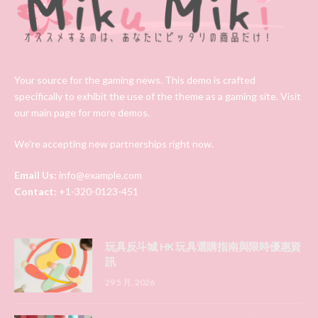
Your source for the gaming news. This demo is crafted
specifically to exhibit the use of the theme as a gaming site. Visit
our main page for more demos.
We're accepting new partnerships right now.
Email Us:
info@example.com
Contact:
+1-320-0123-451
玩具反斗城 HK 玩具選購指南與限時優惠資
訊
29 5 月, 2026