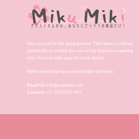
Your source for the gaming news. This demo is crafted
specifically to exhibit the use of the theme as a gaming
site. Visit our main page for more demos.
We're accepting new partnerships right now.
Email Us:
info@example.com
Contact:
+1-320-0123-451