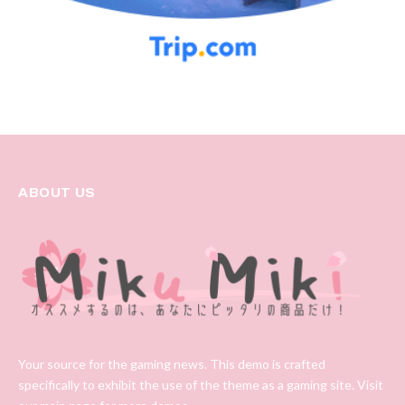
ABOUT US
Your source for the gaming news. This demo is crafted
specifically to exhibit the use of the theme as a gaming site. Visit