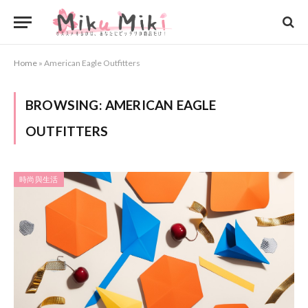
Home
»
American Eagle Outfitters
BROWSING:
AMERICAN EAGLE
OUTFITTERS
時尚與生活