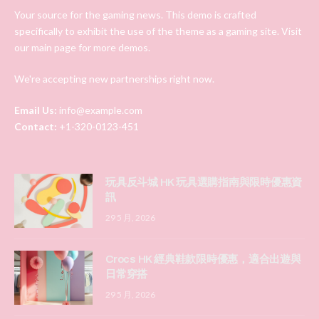
Your source for the gaming news. This demo is crafted
specifically to exhibit the use of the theme as a gaming site. Visit
our main page for more demos.
We're accepting new partnerships right now.
Email Us:
info@example.com
Contact:
+1-320-0123-451
玩具反斗城 HK 玩具選購指南與限時優惠資
訊
29 5 月, 2026
Crocs HK 經典鞋款限時優惠，適合出遊與
日常穿搭
29 5 月, 2026