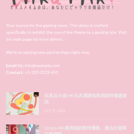
Your source for the gaming news. This demo is crafted
specifically to exhibit the use of the theme as a gaming site. Visit
our main page for more demos.
We're accepting new partnerships right now.
Email Us:
info@example.com
Contact:
+1-320-0123-451
玩具反斗城 HK 玩具選購指南與限時優惠資
訊
29 5 月, 2026
Crocs HK 經典鞋款限時優惠，適合出遊與