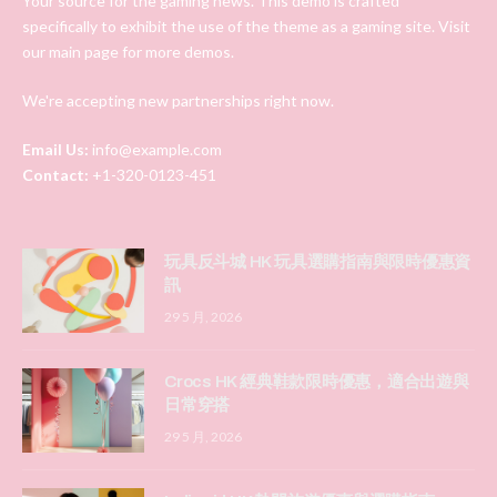
Your source for the gaming news. This demo is crafted
specifically to exhibit the use of the theme as a gaming site. Visit
our main page for more demos.
We're accepting new partnerships right now.
Email Us:
info@example.com
Contact:
+1-320-0123-451
玩具反斗城 HK 玩具選購指南與限時優惠資
訊
29 5 月, 2026
Crocs HK 經典鞋款限時優惠，適合出遊與
日常穿搭
29 5 月, 2026