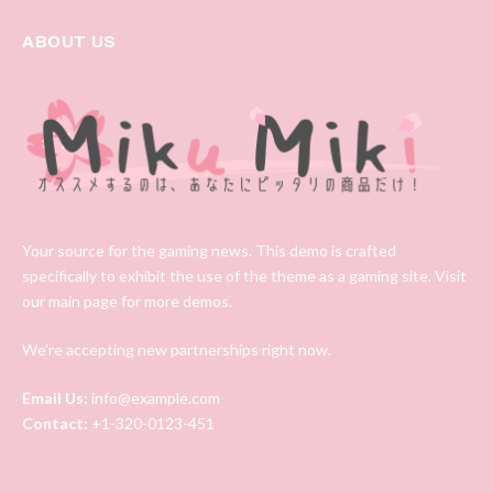
ABOUT US
Your source for the gaming news. This demo is crafted
specifically to exhibit the use of the theme as a gaming site. Visit
our main page for more demos.
We're accepting new partnerships right now.
Email Us:
info@example.com
Contact:
+1-320-0123-451