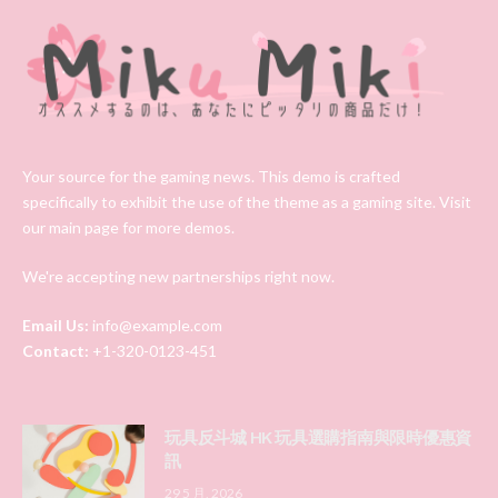
Your source for the gaming news. This demo is crafted
specifically to exhibit the use of the theme as a gaming site. Visit
our main page for more demos.
We're accepting new partnerships right now.
Email Us:
info@example.com
Contact:
+1-320-0123-451
玩具反斗城 HK 玩具選購指南與限時優惠資
訊
29 5 月, 2026