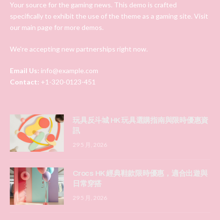
Your source for the gaming news. This demo is crafted
specifically to exhibit the use of the theme as a gaming site. Visit
our main page for more demos.
We're accepting new partnerships right now.
Email Us:
info@example.com
Contact:
+1-320-0123-451
玩具反斗城 HK 玩具選購指南與限時優惠資
訊
29 5 月, 2026
Crocs HK 經典鞋款限時優惠，適合出遊與
日常穿搭
29 5 月, 2026