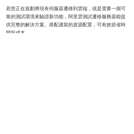
若您正在規劃將現有伺服器遷移到雲端，或是需要一個可
靠的測試環境來驗證新功能，阿里雲測試遷移服務器能提
供完整的解決方案。搭配適當的資源配置，可有效節省時
間與成本。
常見問題
Q1：是否支援多種作業系統？
阿里雲測試遷移服務器支援主流作業系統，包括 Linux 與
Windows，方便不同開發需求。
Q2：遷移過程是否會影響現有業務？
服務設計採用隔離環境，確保遷移與測試不會干擾現有業
務運作。
Q3：是否有技術支援？
阿里雲提供專業技術支援團隊，協助用戶解決遷移過程中