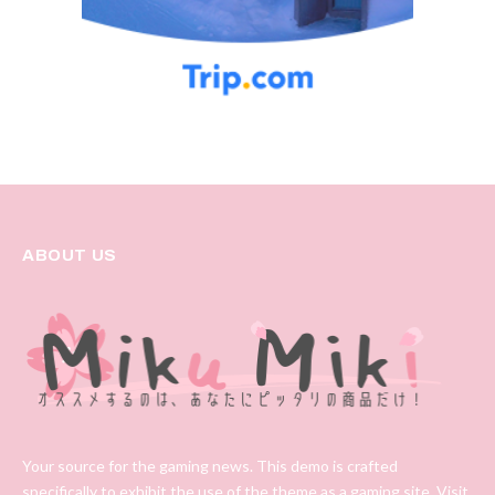
ABOUT US
Your source for the gaming news. This demo is crafted
specifically to exhibit the use of the theme as a gaming site. Visit