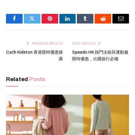
Facebook
Twitter
Pinterest
LinkedIn
Tumblr
Reddit
Email
PREVIOUS ARTICLE
NEXT ARTICLE
Cath Kidston 香港限時優惠推
Speedo HK 熱門泳裝與運動服
薦
限時優惠，出國旅行必備
Related
Posts