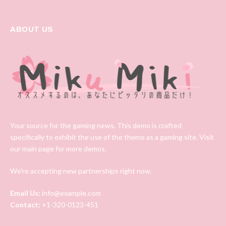
ABOUT US
Your source for the gaming news. This demo is crafted
specifically to exhibit the use of the theme as a gaming site. Visit
our main page for more demos.
We're accepting new partnerships right now.
Email Us:
info@example.com
Contact:
+1-320-0123-451